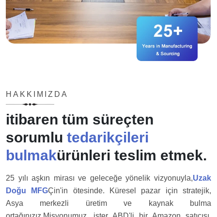
HAKKIMIZDA
itibaren tüm süreçten
sorumlu
tedarikçileri
bulmak
ürünleri teslim etmek.
25 yılı aşkın mirası ve geleceğe yönelik vizyonuyla,
Uzak
Doğu MFG
Çin'in ötesinde. Küresel pazar için stratejik,
Asya merkezli üretim ve kaynak bulma
ortağınızız.
Misyonumuz, ister ABD'li bir Amazon satıcısı,